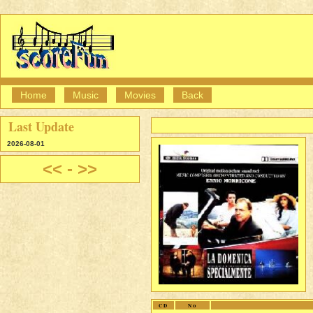
Home
Music
Movies
Back
Last Update
2026-08-01
<<
-
>>
CD
No