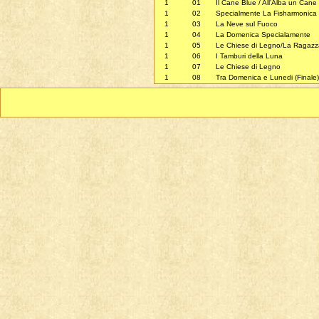
1
01
Il Cane Blue / All'Alba un Cane
1
02
Specialmente La Fisharmonica
1
03
La Neve sul Fuoco
1
04
La Domenica Specialamente
1
05
Le Chiese di Legno/La Ragazz
1
06
I Tamburi della Luna
1
07
Le Chiese di Legno
1
08
Tra Domenica e Lunedi (Finale)